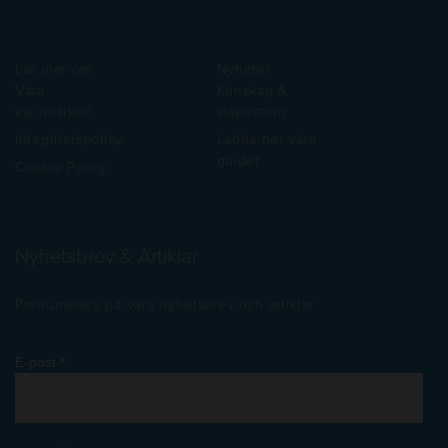
Läs mer om:
Nyheter
Våra
Kunskap &
varumärken
Inspiration
Integritetspolicy
Ladda ner våra
guider
Cookie Policy
Nyhetsbrev & Artiklar
Prenumerera på våra nyhetsbrev och artiklar