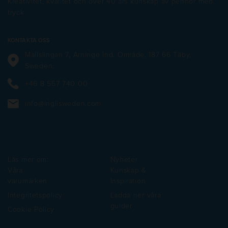
Kreativitet, kvalitet och över 40 års kunskap av pennor med
tryck
KONTAKTA OSS
Mallslingan 7, Arninge Ind. Område, 187 66 Täby,
Sweden.
+46 8 557 740 00
info@inglisweden.com
Läs mer om:
Nyheter
Våra
Kunskap &
varumärken
Inspiration
Integritetspolicy
Ladda ner våra
guider
Cookie Policy