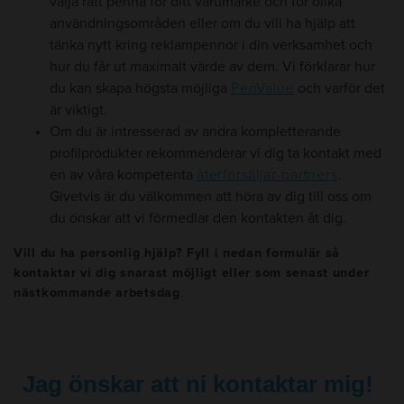
välja rätt penna för ditt varumärke och för olika
användningsområden eller om du vill ha hjälp att
tänka nytt kring reklampennor i din verksamhet och
hur du får ut maximalt värde av dem. Vi förklarar hur
du kan skapa högsta möjliga
PenValue
och varför det
är viktigt.
Om du är intresserad av andra kompletterande
profilprodukter rekommenderar vi dig ta kontakt med
en av våra kompetenta
återförsäljar-partners
.
Givetvis är du välkommen att höra av dig till oss om
du önskar att vi förmedlar den kontakten åt dig.
Vill du ha personlig hjälp? Fyll i nedan formulär så
kontaktar vi dig snarast möjligt eller som senast under
nästkommande arbetsdag
: