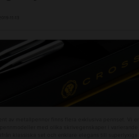
019-11-13
ment av metallpennor finns flera exklusiva pennset. Vi e
 pennmodeller med olika skrivegenskaper i varierande 
ltifrån klassiska set och enklare elegans till superlyxiga