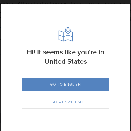
ärken. Att ge bort ett pennset med t.ex. namngravyr ä
 En både personlig och användbar present som passar br
partners som anställda eller till medlemmarna i ledni
u våra mest exklusiva metallpennor och etuier:
mest exklusiva varumärken som Cross och Parker ingår o
u väljer att köpa en penna eller ett set om flera.
Samt
Hi! It seems like you're in
 pennset från Cross hittar du här
. Vi har också många
United States
 svenska varumärket Ballograf. Där kan du oftast välj
tui för en eller två pennor.
Se alla etuier och pennor fr
GO TO ENGLISH
STAY AT SWEDISH
SKRIVEN AV
Anna Lundqvist