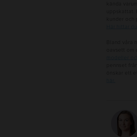
kända varum
uppskattat.
kunder och 
Här hittar d
Bland våra 
oavsett om d
modeller och
pennset från
önskar ett e
här.