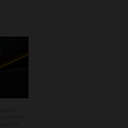
rbjuder
prisklasser.
 set från