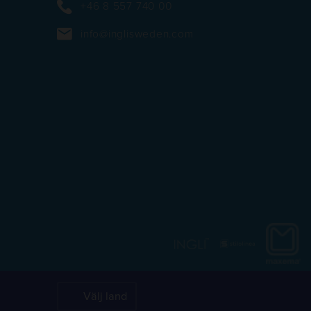
+46 8 557 740 00
info@inglisweden.com
https://
https://inglisweden.com/va
https://ingliswed
Välj land