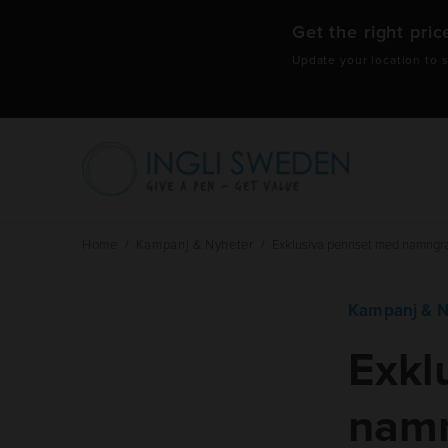
Get the right pric
Update your location to s
Hoppa
till
innehåll
Home
/
Kampanj & Nyheter
/
Exklusiva pennset med namngr
Kampanj & N
Exkl
namn