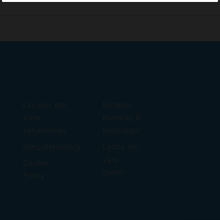
Läs mer om:
Nyheter
Våra
Kunskap &
varumärken
Inspiration
Integritetspolicy
Ladda ner
våra
Cookie
guider
Policy