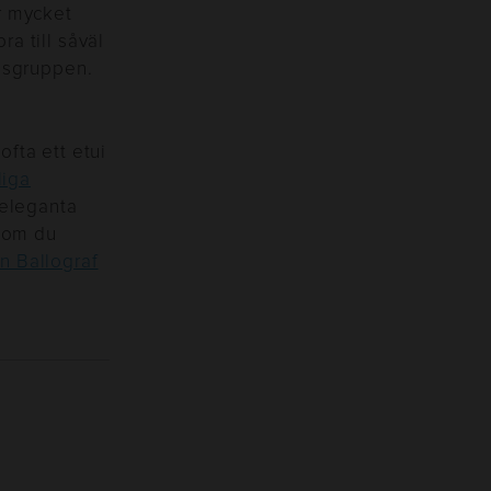
r mycket
a till såväl
ngsgruppen.
fta ett etui
liga
 eleganta
a om du
ån Ballograf