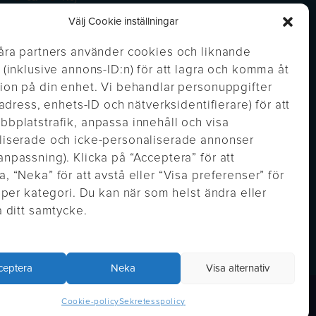
Välj Cookie inställningar
åra partners använder cookies och liknande
 (inklusive annons-ID:n) för att lagra och komma åt
ion på din enhet. Vi behandlar personuppgifter
P-adress, enhets-ID och nätverksidentifierare) för att
bplatstrafik, anpassa innehåll och visa
liserade och icke-personaliserade annonser
npassning). Klicka på “Acceptera” för att
, “Neka” för att avstå eller “Visa preferenser” för
a per kategori. Du kan när som helst ändra eller
a ditt samtycke.
https://inglisweden.com/hallbarhet/kvalitetsledning-iso-9001/
varumarken/parker/
https://inglisweden.com/hallbarhet/vart-miljoarbete-iso-14001/
//inglisweden.com/varumarken/waterman/
https://inglisweden.com/varumarken/montblanc/
n/ballograf/
ceptera
Neka
Visa alternativ
Cookie-policy
Sekretesspolicy