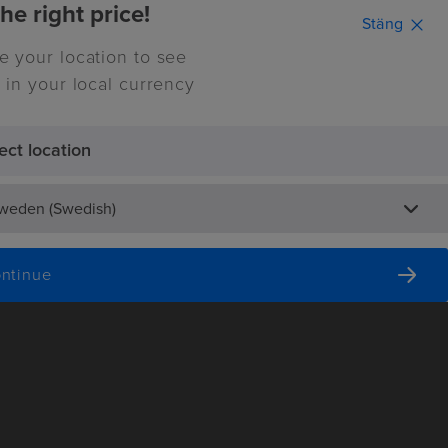
he right price!
Stäng
e your location to see
Continue
 in your local currency
ect location
0
Inspiration
Sweden (Swedish)
ntinue