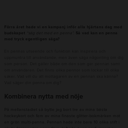
Förra året hade vi en kampanj inför alla hjärtans dag med
budskapet
“säg det med en penna”.
Så vad kan en penna
med tryck egentligen säga?
En pennas utseende och funktion kan inspirera och
uppmuntra till användande, men även säga någonting om dig
som person. Det gäller både om den som ger pennan samt
om användaren. Det finns olika pennor som lockar till olika
saker. Vad vill du att mottagaren av en pennan ska känna?
Vad säger din penna om dig?
Kombinera nytta med nöje
På mellanstadiet så bytte jag bort tre av mina bästa
hockeykort och fem av mina finaste glitter-bokmärken mot
en grön multi-penna. Pennan hade inte bara 10 olika stift i