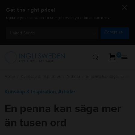
Get the right price!
Update your location to see prices in your local currency
Continue
United States
0
Öppn
Hoppa
navig
till
innehåll
Home
/
Kunskap & Inspiration
/
Artiklar
/
En penna kan säga mer än tu
Kunskap & Inspiration
Artiklar
,
En penna kan säga mer
än tusen ord