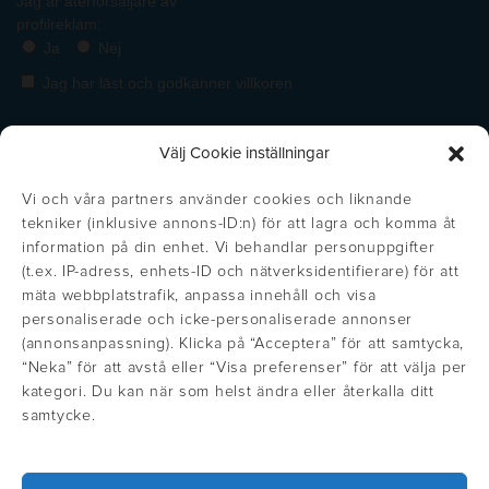
Välj Cookie inställningar
Vi och våra partners använder cookies och liknande
tekniker (inklusive annons-ID:n) för att lagra och komma åt
information på din enhet. Vi behandlar personuppgifter
(t.ex. IP-adress, enhets-ID och nätverksidentifierare) för att
mäta webbplatstrafik, anpassa innehåll och visa
personaliserade och icke-personaliserade annonser
(annonsanpassning). Klicka på “Acceptera” för att samtycka,
https://inglisweden.com/varumarken/maxema/
“Neka” för att avstå eller “Visa preferenser” för att välja per
Get the right price!
Stäng
https://inglisweden.com/varumarken/ingli/
https://inglisweden.com/varumarken/
https://inglisweden.com/va
https://ingliswed
https://inglisweden.com/varumarken/stilolinea/
https:/
kategori. Du kan när som helst ändra eller återkalla ditt
Update your location to see prices in
samtycke.
https://inglisweden.com/hallbarhet/kvalitetsledning-iso-9001/
your local currency
https://inglisweden.com/varumarken/parker/
https://inglisweden.com/hallbarhet/vart-miljoarbete-iso-14001/
https://inglisweden.com/varumarken/fisher-space-pen/
https://inglisweden.com/varumarken/wat
https://inglisweden.com/varum