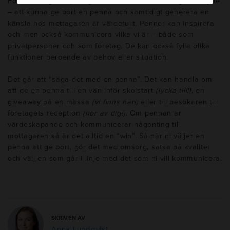
För att återgå till poängen; oavsett sammanhang eller syfte
– att kunna ge bort en penna och samtidigt generera en
känsla hos mottagaren är värdefullt. Pennor kan inspirera
och men också kommunicera vilka vi är – både som
privatpersoner och som företag. De kan också fylla olika
funktioner beroende av behov eller situation.
Det går att “säga det med en penna”. Det kan handla om
att ge en penna till en vän inför skolstart
(lycka till!)
, en
giveaway på en mässa
(vi finns här!)
eller till besökaren till
företagets reception
(hör av dig!)
. Om pennan är
värdeskapande och kommunicerar någonting till
mottagaren så är det alltid en “win”. Så när ni väljer en
penna att ge bort, gör det med omsorg, satsa på kvalitet
och välj en som går i linje med det som ni vill kommunicera.
SKRIVEN AV
Anna Lundqvist