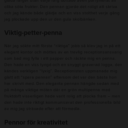
glada färger utan varje färg doftade även parfymerat av
olika söta frukter. Den pennan gjorde det roligt att skriva
och jag kände både glädje och en viss stolthet varje gång
jag plockade upp den ur den gula skolbänken.
Viktig-petter-penna
När jag sökte mitt första “riktiga” jobb så klev jag in på ett
elegant kontor och möttes av en trevlig receptionsansvarig
som bad mig fylla i ett papper och räckte mig en penna.
Den hade en viss tyngd och en snyggt graverad logga, den
kändes verkligen “lyxig”. Receptionisten uppmanade mig
glatt att “spara pennan” eftersom det var den bästa hon
har skrivit med. Den eleganta pennan hängde sedan med
på många viktiga möten där en grön multipenna med
fruktdoft visserligen hade varit rolig att plocka fram – men
den hade inte riktigt kommunicerat den professionella bild
av mig jag strävade efter att förmedla.
Pennor för kreativitet