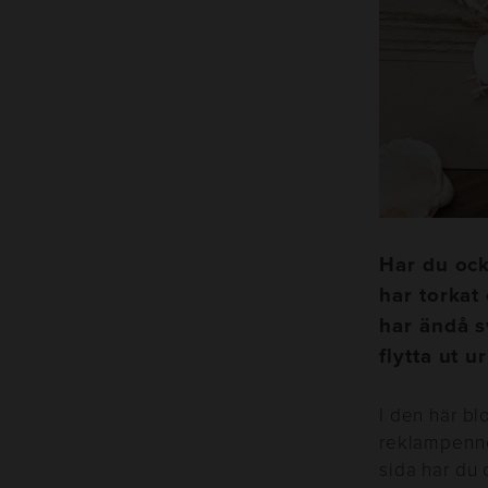
Har du oc
har torkat
har ändå s
flytta ut u
I den här bl
reklampenno
sida har du 