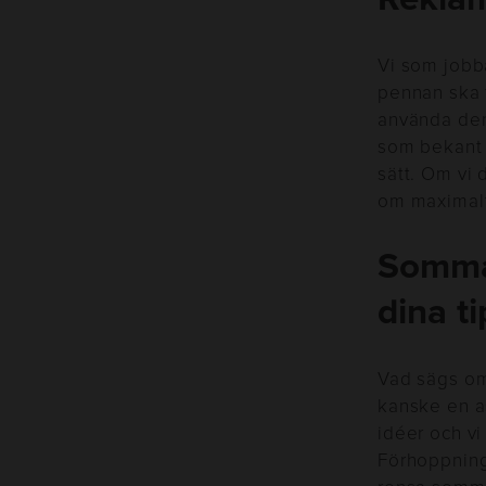
Vi som jobb
pennan ska f
använda den 
som bekant u
sätt. Om vi 
om maximalt
Sommar
dina ti
Vad sägs om
kanske en a
idéer och v
Förhoppnings