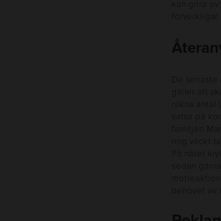
kan göra av 
förverkliga
Återan
De senaste å
gäller att s
räkna antal 
satsa på kor
familjen Ma
nog väckt t
På nätet kr
sedan gärna 
motreaktion 
behovet av 
Rekla