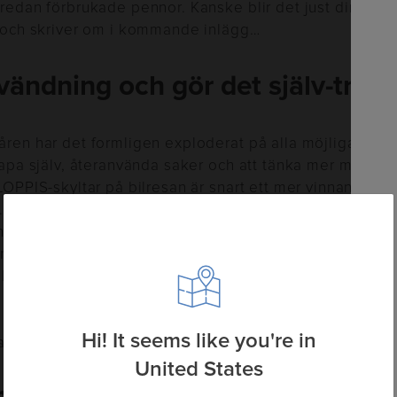
redan förbrukade pennor. Kanske blir det just din idé v
r och skriver om i kommande inlägg…
vändning och gör det själv-tren
ren har det formligen exploderat på alla möjliga håll 
kapa själv, återanvända saker och att tänka mer miljösma
LOPPIS-skyltar på bilresan är snart ett mer vinnande kor
. Martin Timell och Ernst har fått storstilad konkurrens i
ndelmann som visserligen är inriktade på odling och d
anken om självhushållning och ett mer resurssmart liv 
yllar det av hemsidor och bloggar med DIY och gör det 
sparas på det egna Pinterest-kontot. Kanske är allt de
på att allt fler spenderar arbetsdagen framför en dato
Hi! It seems like you're in
att skapa något med händerna gör sig påmint.
United States
mpenna med obegränsad livsl