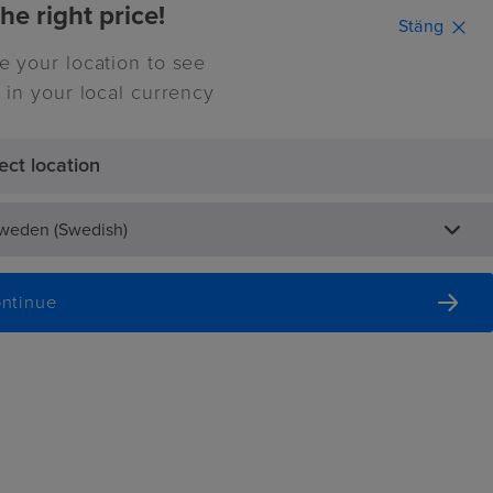
he right price!
Stäng
e your location to see
Continue
 in your local currency
ect location
0
Inspiration
Sweden (Swedish)
ntinue
ssel