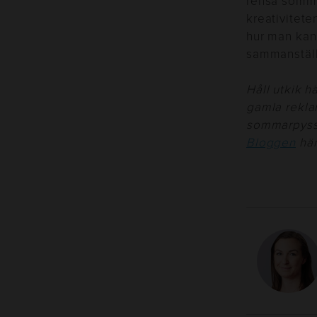
rensa somma
kreativitete
hur man kan
sammanställ
Håll utkik h
gamla reklam
sommarpysse
Bloggen
här