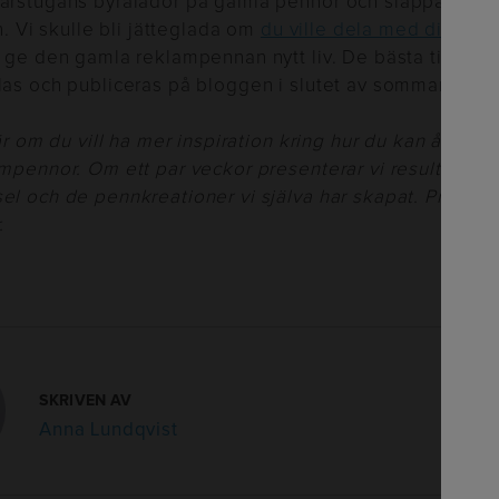
rstugans byrålådor på gamla pennor och släppa lös
n. Vi skulle bli jätteglada om
du ville dela med dig av d
 ge den gamla reklampennan nytt liv. De bästa tipse
as och publiceras på bloggen i slutet av sommaren.
är om du vill ha mer inspiration kring hur du kan återan
pennor. Om ett par veckor presenterar vi resultatet av
l och de pennkreationer vi själva har skapat. Prenum
.
SKRIVEN AV
Anna Lundqvist