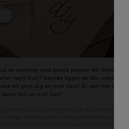
kså en samling med gamla pennor där bläcket s
 eller tagit slut!? Kanske ligger de där oanvänd
vårt att göra dig av med dem? Är det inte dags a
r lådan och se nytt ljus?
oggserien tar vi upp möjligheten att återanvända gaml
r och ger exempel på hur man gör det själv. Längst n
också möjlighet att skicka in egna tips och förslag på