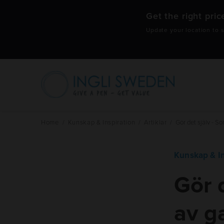
Get the right pric
Update your location to s
Hoppa
till
innehåll
Home
/
Kunskap & Inspiration
/
Artiklar
/
Gör det själv - 
Kunskap & In
Gör 
av g