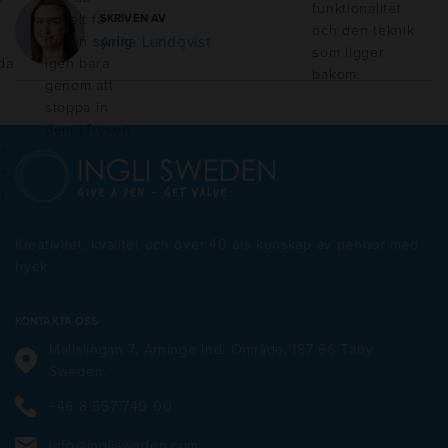
funktionalitet
enkelt få
SKRIVEN AV
och den teknik
texten synlig
Anna Lundqvist
som ligger
da
igen bara
bakom.
genom att
stoppa in
dem i frysen.
r
n
er
Kreativitet, kvalitet och över 40 års kunskap av pennor med
tryck
KONTAKTA OSS
Mallslingan 7, Arninge Ind. Område, 187 66 Täby,
Sweden.
+46 8 557 740 00
info@inglisweden.com