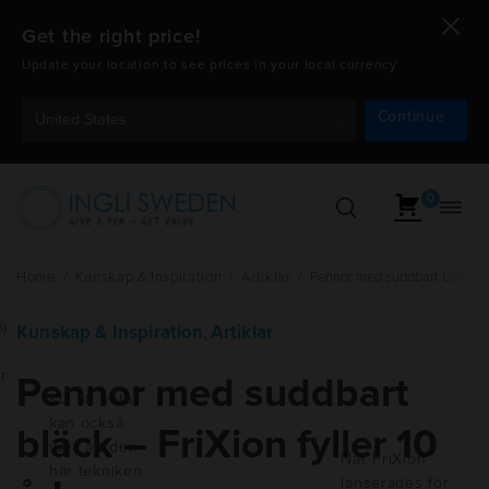
Get the right price!
Update your location to see prices in your local currency
Continue
United States
0
Öppn
Hoppa
navig
till
innehåll
Home
/
Kunskap & Inspiration
/
Artiklar
/
Pennor med suddbart bläck - Fr
8)
Kunskap & Inspiration
Artiklar
,
r
Pennor med suddbart
Kul att veta
kan också
bläck – FriXion fyller 10
vara att den
När FriXion
här tekniken
lanserades för