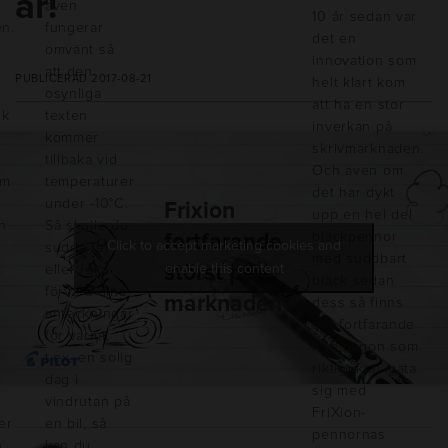
år!
även
10 år sedan var
n.
fungerar
det en
omvänt så
innovation som
att den
PUBLICERAD 2017-08-21
helt klart kom
osynliga
att ha en stor
sk
texten
inverkan på
kommer
skrivmarknaden.
tillbaka vid
Och även om
om
temperaturer
det har dykt
under -10°C.
Frixion
upp en hel del
n
Så skulle du
bläckpennor
fortfarande
Click to accept marketing cookies and
sudda fel
med suddbart
störst på
enable this content
k
eller råka
bläck sedan
förvara dina
marknaden
dess så finns
anteckningar
det fortfarande
för varmt,
inte någon som
t.ex. en solig
riktigt kan mäta
dag i
sig med
vindrutan på
FriXion-
er
en bil, så
pennornas
n
kan du