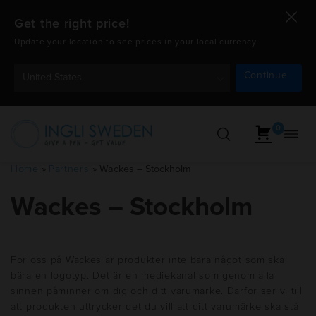
Get the right price!
Update your location to see prices in your local currency
Continue
United States
0
Öppn
Hoppa
navig
till
Home
»
Partners
»
Wackes – Stockholm
innehåll
Wackes – Stockholm
För oss på Wackes är produkter inte bara något som ska
bära en logotyp. Det är en mediekanal som genom alla
sinnen påminner om dig och ditt varumärke. Därför ser vi till
att produkten uttrycker det du vill att ditt varumärke ska stå