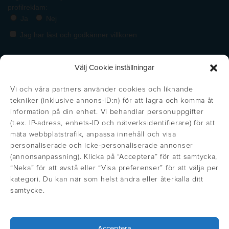
Välj Cookie inställningar
Vi och våra partners använder cookies och liknande
tekniker (inklusive annons-ID:n) för att lagra och komma åt
information på din enhet. Vi behandlar personuppgifter
(t.ex. IP-adress, enhets-ID och nätverksidentifierare) för att
mäta webbplatstrafik, anpassa innehåll och visa
personaliserade och icke-personaliserade annonser
(annonsanpassning). Klicka på “Acceptera” för att samtycka,
https://inglisweden.com/varumarken/maxema/
“Neka” för att avstå eller “Visa preferenser” för att välja per
Get the right price!
Stäng
https://inglisweden.com/varumarken/ingli/
https://inglisweden.com/varumarken/
https://inglisweden.com/va
https://ingliswed
https://inglisweden.com/varumarken/stilolinea/
https:/
kategori. Du kan när som helst ändra eller återkalla ditt
Update your location to see prices in
samtycke.
https://inglisweden.com/hallbarhet/kvalitetsledning-iso-9001/
your local currency
https://inglisweden.com/varumarken/parker/
https://inglisweden.com/hallbarhet/vart-miljoarbete-iso-14001/
https://inglisweden.com/varumarken/fisher-space-pen/
https://inglisweden.com/varumarken/wat
https://inglisweden.com/varum
Acceptera