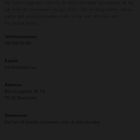
för. Lika noggrann som du är med ditt eget varumärke, är du
väl med de produkter du ger bort i ditt företagsnamn. Vissa
kallar det profilprodukter, men vi har valt att kalla det
för brand items.
Telefonnummer:
08-728 44 80
E-post:
info@wackes.se
Address:
Barnhusgatan 16, 1 tr
111 23 Stockholm
Showroom:
De har ett fysiskt showroom som du kan besöka.