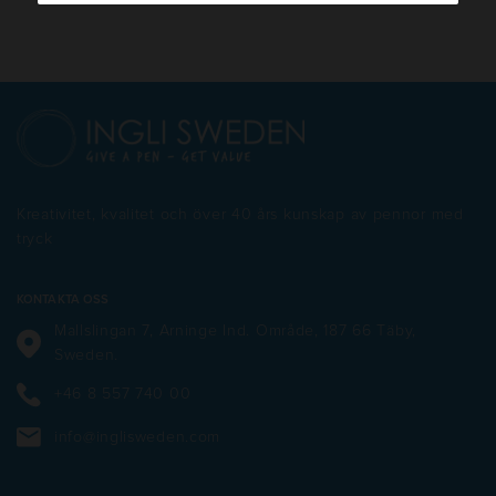
Kreativitet, kvalitet och över 40 års kunskap av pennor med
tryck
KONTAKTA OSS
Mallslingan 7, Arninge Ind. Område, 187 66 Täby,
Sweden.
+46 8 557 740 00
info@inglisweden.com