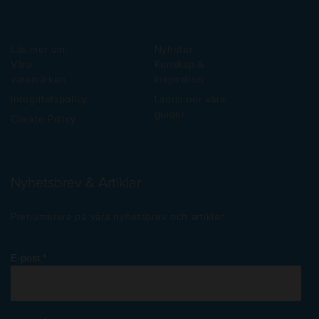
Läs mer om:
Nyheter
Våra
Kunskap &
varumärken
Inspiration
Integritetspolicy
Ladda ner våra
guider
Cookie Policy
Nyhetsbrev & Artiklar
Prenumerera på våra nyhetsbrev och artiklar