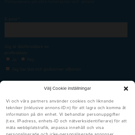
Prenumerera på våra nyhetsbrev och artiklar
Välj Cookie inställningar
Vi och våra partners använder cookies och liknande
tekniker (inklusive annons-ID:n) för att lagra och komma åt
information på din enhet. Vi behandlar personuppgifter
(t.ex. IP-adress, enhets-ID och nätverksidentifierare) för att
mäta webbplatstrafik, anpassa innehåll och visa
personaliserade och icke-personaliserade annonser