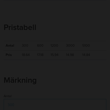
Min kvantitet
:
300
10-15 arbetsdagar efter godkänt
Leveranstid
:
korrektur
Frakt
:
Tillkommer
Pristabell
Antal
300
600
1200
3000
5100
Pris
18.64
17.18
15.94
14.98
14.84
Märkning
Antal