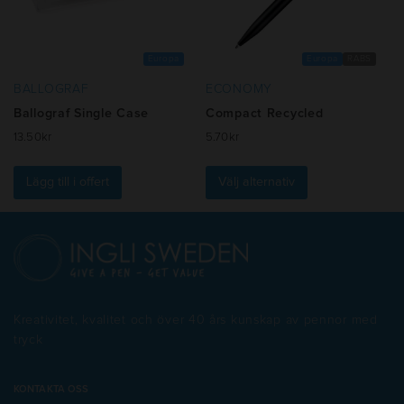
kan
kan
väljas
väljas
på
på
produktsidan
Europa
Europa
RABS
produktsidan
BALLOGRAF
ECONOMY
Ballograf Single Case
Compact Recycled
13.50
kr
5.70
kr
Den
här
Lägg till i offert
Välj alternativ
produkten
har
flera
varianter.
De
olika
alternativen
Kreativitet, kvalitet och över 40 års kunskap av pennor med
kan
tryck
väljas
på
produktsidan
KONTAKTA OSS