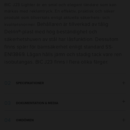
BIC J23 Lighter är en smal och elegant tändare som kan
märkas med reklamtryck. En effektiv, praktisk och säker
produkt som tillverkats enligt aktuella säkerhets- och
Behållaren är tillverkad av tålig
kvalitetsnormer.
Delrin®-plast med hög beständighet och
säkerhetshuven av stål har låsfunktion. Dessutom
finns spärr för barnsäkerhet enligt standard SS-
EN13869. Lågan hålls jämn och stadig tack vare ren
isobutangas. BIC J23 finns i flera olika färger.
SPECIFIKATIONER
Vikt:
16 g
DOKUMENTATION & MEDIA
Bredd:
22 mm
Höjd:
76 mm
Tryckmall.pdf
Tillverkningsland
:
Frankrike
OMDÖMEN
Packning
:
50st i kartong