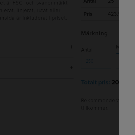
Antal
25
ppret är FSC- och svanenmärkt
erat, linjerat, rutat eller
Pris
423.50
amsida är inkluderat i priset.
Märkning
Märknin
Antal
Totalt pris:
20 425k
, Rutat, Spiral
Rekommenderade försä
tillkommer.