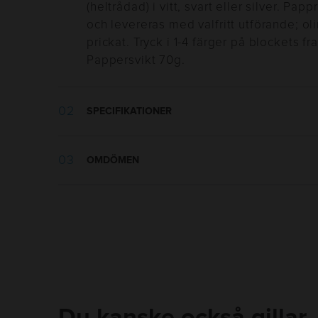
(heltrådad) i vitt, svart eller silver. Pa
och levereras med valfritt utförande; olinj
prickat. Tryck i 1-4 färger på blockets fr
Pappersvikt 70g.
SPECIFIKATIONER
Vikt:
183 g
OMDÖMEN
Bredd:
148 mm
Höjd:
210 mm
Tillverkningsland
:
Sverige
Utseende
:
Linjerat, Olinjerat, Prickat
Pappersformat
:
A5
Material
:
Papper
Pappersvikt
:
70g
Packning
:
Styckevis
Du kanske också gillar