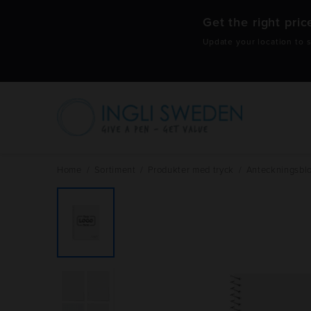
Get the right pric
Update your location to s
Hoppa
till
innehåll
Home
/
Sortiment
/
Produkter med tryck
/
Anteckningsblo