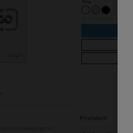
Färg
Art nr: 10185-00A5-X1
Lä
B
Begä
Pristabell
ad och kollegiespiral