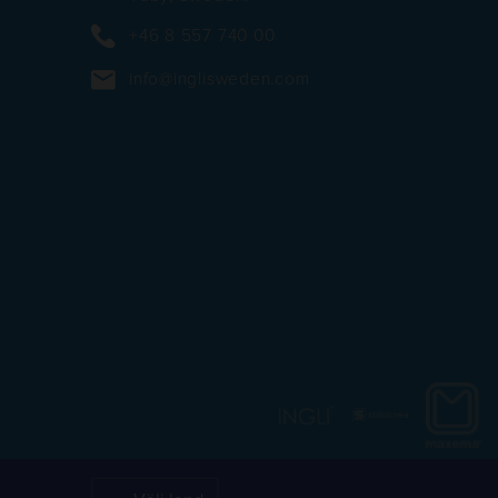
+46 8 557 740 00
info@inglisweden.com
https://
https://inglisweden.com/va
https://ingliswed