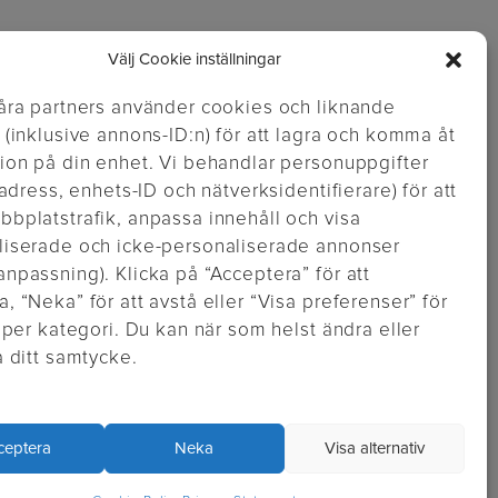
Välj Cookie inställningar
åra partners använder cookies och liknande
 (inklusive annons-ID:n) för att lagra och komma åt
ion på din enhet. Vi behandlar personuppgifter
P-adress, enhets-ID och nätverksidentifierare) för att
bplatstrafik, anpassa innehåll och visa
liserade och icke-personaliserade annonser
npassning). Klicka på “Acceptera” för att
, “Neka” för att avstå eller “Visa preferenser” för
a per kategori. Du kan när som helst ändra eller
a ditt samtycke.
https://inglisweden.com/hallbarhet/kvalitetsledning-iso-9001/
varumarken/parker/
https://inglisweden.com/hallbarhet/vart-miljoarbete-iso-14001/
//inglisweden.com/varumarken/waterman/
https://inglisweden.com/varumarken/montblanc/
n/ballograf/
ceptera
Neka
Visa alternativ