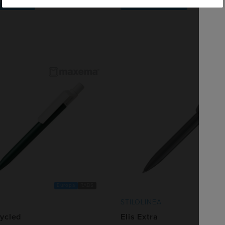
Europa
RABS
STILOLINEA
ycled
Elis Extra