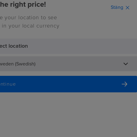
he right price!
Stäng
e your location to see
Continue
 in your local currency
ect location
0
nspiration
Sweden (Swedish)
ntinue
ock A5, 70 blad