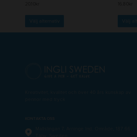
20.10
kr
16.80
kr
Den
Välj alternativ
Välj al
här
produkten
har
flera
varianter.
De
olika
alternativen
kan
Kreativitet, kvalitet och över 40 års kunskap av
väljas
pennor med tryck
på
produktsidan
KONTAKTA OSS
Mallslingan 7, Arninge Ind. Område, 187 66
Täby, Sweden.