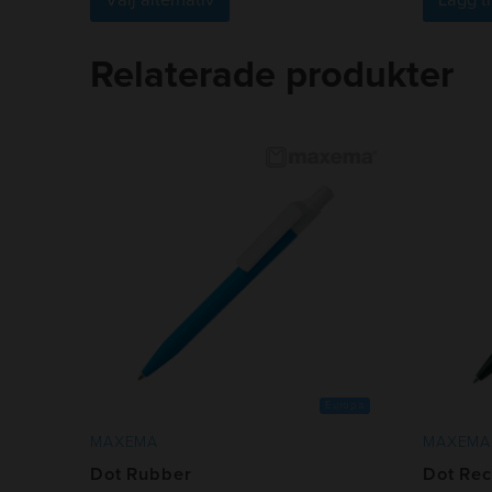
här
produkten
har
Relaterade produkter
flera
varianter.
De
olika
alternativen
kan
väljas
på
produktsidan
Europa
MAXEMA
MAXEMA
Dot Rubber
Dot Rec