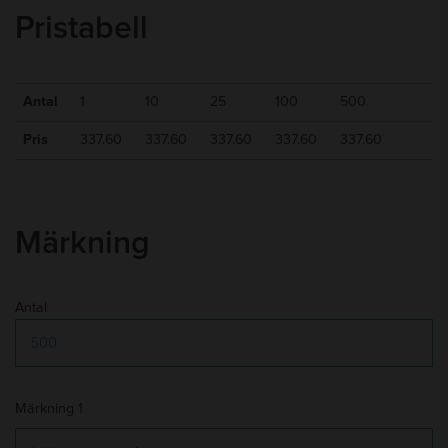
Skrivlängd
:
4000m+
Pristabell
Packning
:
Presentetui
Min kvantitet
:
1
10-15 arbetsdagar efter godkänt
Leveranstid
:
Antal
1
10
25
100
500
korrektur
Frakt
:
Tillkommer
Pris
337.60
337.60
337.60
337.60
337.60
Märkning
Antal
Märkning 1