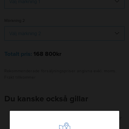
Märkning 2
Totalt pris:
168 800kr
Rekommenderade försäljningspriser angivna exkl. moms.
Frakt tillkommer
Du kanske också gillar