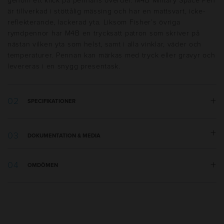
genom ett klick på pennans överdel. M4B Military Space Pen
är tillverkad i stöttålig mässing och har en mattsvart, icke-
reflekterande, lackerad yta. Liksom Fisher’s övriga
rymdpennor har M4B en trycksatt patron som skriver på
nästan vilken yta som helst, samt i alla vinklar, väder och
temperaturer. Pennan kan märkas med tryck eller gravyr och
levereras i en snygg presentask.
SPECIFIKATIONER
Vikt:
18 g
DOKUMENTATION & MEDIA
Längd:
130 mm
Tillverkningsland
:
USA
Tryckmall.pdf
Utseende
:
Metallklips, Tryckknapp
OMDÖMEN
Skrivtyp
:
Kulspets
Refill
:
1,1mm Metal Parker Style BP
Bläckfärg
:
Svart
Bläcktyp
:
Standard