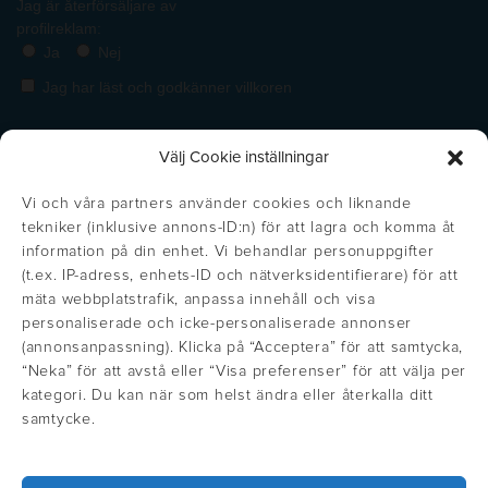
Välj Cookie inställningar
Vi och våra partners använder cookies och liknande
tekniker (inklusive annons-ID:n) för att lagra och komma åt
information på din enhet. Vi behandlar personuppgifter
(t.ex. IP-adress, enhets-ID och nätverksidentifierare) för att
mäta webbplatstrafik, anpassa innehåll och visa
personaliserade och icke-personaliserade annonser
(annonsanpassning). Klicka på “Acceptera” för att samtycka,
https://inglisweden.com/varumarken/maxema/
“Neka” för att avstå eller “Visa preferenser” för att välja per
Get the right price!
Stäng
https://inglisweden.com/varumarken/ingli/
https://inglisweden.com/varumarken/
https://inglisweden.com/va
https://ingliswed
https://inglisweden.com/varumarken/stilolinea/
https:/
kategori. Du kan när som helst ändra eller återkalla ditt
Update your location to see prices in
samtycke.
https://inglisweden.com/hallbarhet/kvalitetsledning-iso-9001/
your local currency
https://inglisweden.com/varumarken/parker/
https://inglisweden.com/hallbarhet/vart-miljoarbete-iso-14001/
https://inglisweden.com/varumarken/fisher-space-pen/
https://inglisweden.com/varumarken/wat
https://inglisweden.com/varum