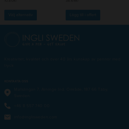
10.80
kr
38.64
kr
Den
här
Välj alternativ
Lägg till i offert
produkten
har
flera
varianter.
De
olika
alternativen
Kreativitet, kvalitet och över 40 års kunskap av pennor med
kan
tryck
väljas
på
produktsidan
KONTAKTA OSS
Mallslingan 7, Arninge Ind. Område, 187 66 Täby,
Sweden.
+46 8 557 740 00
info@inglisweden.com