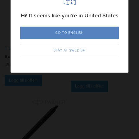
Hi! It seems like you're in United States
GO TO ENGLISH
FISHER SPACE PEN
FISHER SPACE PEN
STAY AT SWEDISH
Bullet Black Clip
AG7 Original Astronaut
Chrome
494.50
kr
1 085.80
kr
Lägg till i offert
Lägg till i offert