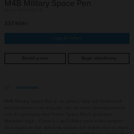
M4B Military Space Pen
Art nr: 11055-5422-B
337.60
kr
Lägg till i offert
Beställ prover
Begär skissförslag
BESKRIVNING
M4B Military Space Pen är en stilren, tålig och funktionell
kulspetspenna som erbjuder alla de unika skrivegenskaper
som är synonyma med Fisher Space Pen’s produkter.
Modellen ingår i Fisher’s Cap-O-Matic serie vilket betyder
att kulspetsen kan aktiveras snabbt och enkelt med en hand