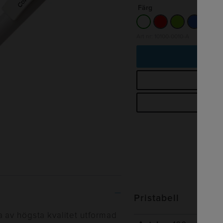
Färg
Art nr: 10100-0010-A
Lä
B
Begä
Pristabell
 av högsta kvalitet utformad