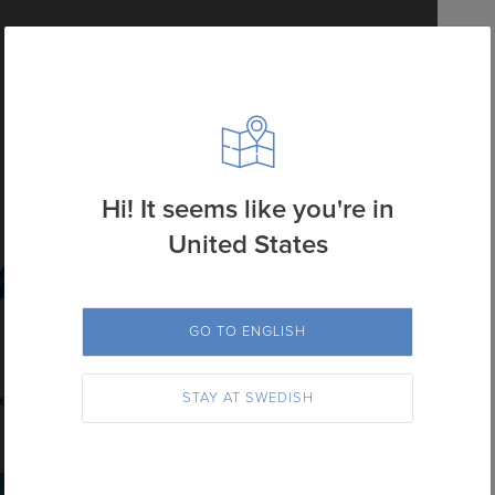
godkänt korrektur
Hi! It seems like you're in
United States
GO TO ENGLISH
STILOLINEA
STAY AT SWEDISH
ear
Hallo Grip
9.60
kr
Den
Den
ternativ
Välj alternativ