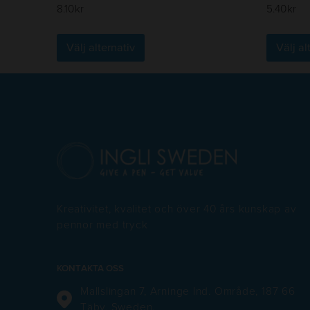
8.10
kr
5.40
kr
Den
Välj alternativ
Välj al
här
produkten
har
flera
varianter.
De
olika
alternativen
kan
Kreativitet, kvalitet och över 40 års kunskap av
väljas
pennor med tryck
på
produktsidan
KONTAKTA OSS
Mallslingan 7, Arninge Ind. Område, 187 66
Täby, Sweden.