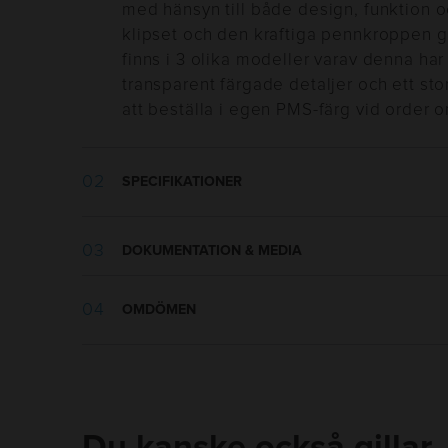
med hänsyn till både design, funktion o
klipset och den kraftiga pennkroppen g
finns i 3 olika modeller varav denna ha
transparent färgade detaljer och ett st
att beställa i egen PMS-färg vid order 
SPECIFIKATIONER
Vikt:
12 g
DOKUMENTATION & MEDIA
Längd:
132 mm
Tillverkningsland
:
Kina
Materialspecifikation.pdf
OMDÖMEN
Utseende
:
Grepp, Solid, Tryckknap
Tryckmall.pdf
Skrivtyp
:
Kulspets
Refill
:
1,0mm INGLI Plastic Park
Bläckfärg
:
Blå
Bläcktyp
:
Standard
Du kanske också gillar