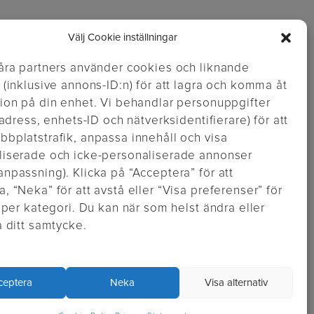
Välj Cookie inställningar
åra partners använder cookies och liknande
 (inklusive annons-ID:n) för att lagra och komma åt
ion på din enhet. Vi behandlar personuppgifter
P-adress, enhets-ID och nätverksidentifierare) för att
bplatstrafik, anpassa innehåll och visa
liserade och icke-personaliserade annonser
npassning). Klicka på “Acceptera” för att
, “Neka” för att avstå eller “Visa preferenser” för
a per kategori. Du kan när som helst ändra eller
a ditt samtycke.
https://inglisweden.com/hallbarhet/kvalitetsledning-iso-9001/
varumarken/parker/
https://inglisweden.com/hallbarhet/vart-miljoarbete-iso-14001/
//inglisweden.com/varumarken/waterman/
https://inglisweden.com/varumarken/montblanc/
n/ballograf/
ceptera
Neka
Visa alternativ