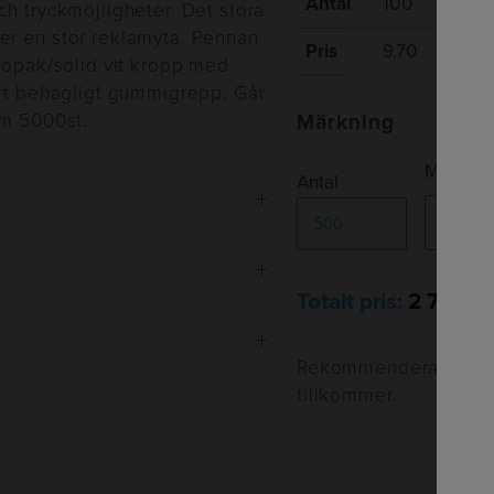
Antal
100
300
ch tryckmöjligheter. Det stora
er en stor reklamyta. Pennan
Pris
9.70
7.10
r opak/solid vit kropp med
ort behagligt gummigrepp. Går
om 5000st.
Märkning
Märknin
Antal
Totalt pris:
2 700kr
p
Rekommenderade försä
tillkommer.
er Style BP