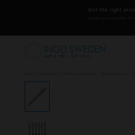
Get the right pric
Update your location to s
Hoppa
till
innehåll
Home
/
Sortiment
/
Pennor med tryck
/
Billiga pennor
/
A