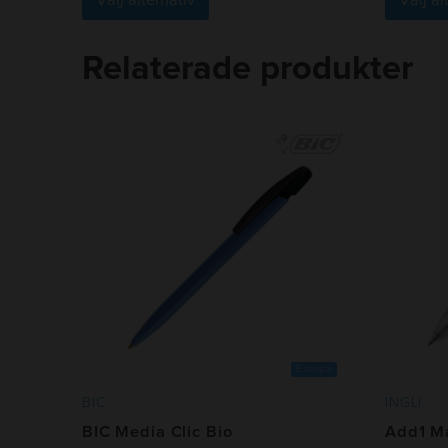
här
produkten
har
Relaterade produkter
flera
varianter.
De
olika
alternativen
kan
väljas
på
produktsidan
Europa
BIC
INGLI
BIC Media Clic Bio
Add1 M