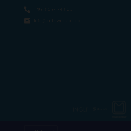
+46 8 557 740 00
info@inglisweden.com
https://
https://inglisweden.com/va
https://ingliswed