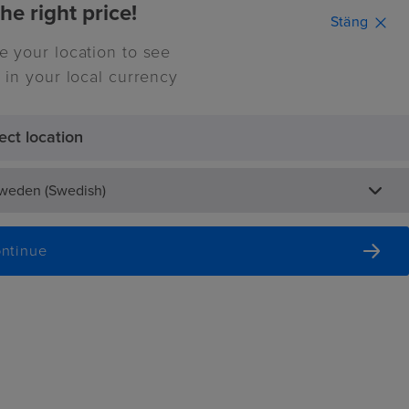
he right price!
Stäng
e your location to see
Continue
 in your local currency
ect location
0
nspiration
Sweden (Swedish)
ntinue