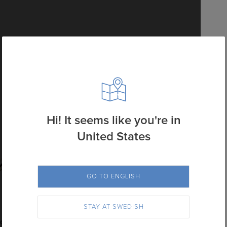
-2), Standard
godkänt korrektur
Hi! It seems like you're in
United States
GO TO ENGLISH
Europa
STILOLINEA
STAY AT SWEDISH
old
Raja Golden