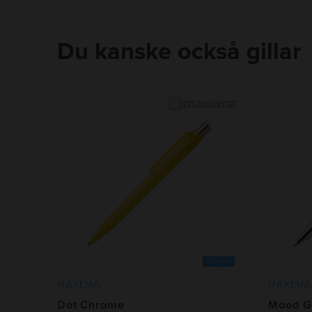
Bläcktyp
:
Dokumentäkta (ISO 12757
Skrivlängd
:
2500m
Packning
:
50st i kartong
Du kanske också gillar
Min kvantitet
:
100
Leveranstid
:
10-15 arbetsdagar efter 
Frakt
:
Tillkommer
Europa
MAXEMA
MAXEMA
Dot Chrome
Mood G