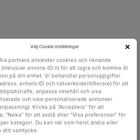
an
Välj Cookie inställningar
åra partners använder cookies och liknande
 (inklusive annons-ID:n) för att lagra och komma åt
ion på din enhet. Vi behandlar personuppgifter
P-adress, enhets-ID och nätverksidentifierare) för att
bplatstrafik, anpassa innehåll och visa
liserade och icke-personaliserade annonser
npassning). Klicka på “Acceptera” för att
, “Neka” för att avstå eller “Visa preferenser” för
a per kategori. Du kan när som helst ändra eller
a ditt samtycke.
https://inglisweden.com/hallbarhet/kvalitetsledning-iso-9001/