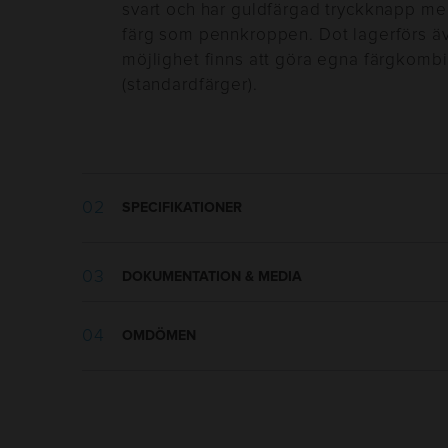
svart och har guldfärgad tryckknapp me
färg som pennkroppen. Dot lagerförs äv
möjlighet finns att göra egna färgkomb
(standardfärger).
SPECIFIKATIONER
Vikt:
10 g
DOKUMENTATION & MEDIA
Längd:
141 mm
Tillverkningsland
:
Italien
Materialspecifikation.pdf
OMDÖMEN
Utseende
:
Solid, Tryckknapp
Tryckmall.pdf
Skrivtyp
:
Kulspets
Refill
:
1,0mm Plastic Jumbo BP
Bläckfärg
:
Blå