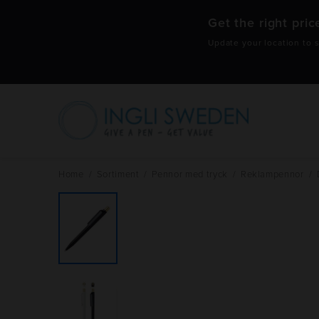
Get the right pric
Update your location to s
Hoppa
till
innehåll
Home
/
Sortiment
/
Pennor med tryck
/
Reklampennor
/