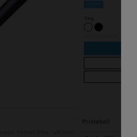
EUROPA
Färg
Art nr: 50510-1520-B
Lä
B
Begä
Pristabell
ign. Pennan finns i vitt eller