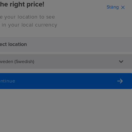
he right price!
Stäng
e your location to see
Continue
 in your local currency
ect location
0
nspiration
Sweden (Swedish)
ntinue