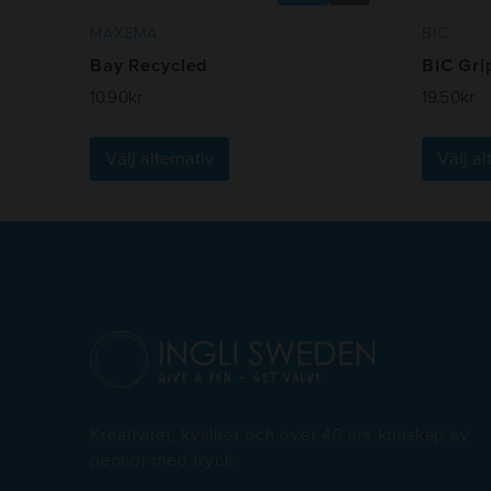
MAXEMA
BIC
Bay Recycled
BIC Gri
10.90
kr
19.50
kr
Den
Välj alternativ
Välj al
här
produkten
har
flera
varianter.
De
olika
alternativen
kan
väljas
Kreativitet, kvalitet och över 40 års kunskap av
på
pennor med tryck
produktsidan