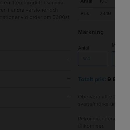
Antal
100
300
d en liten färgdutt i samma
en i andra versioner och
Pris
23.10
20.5
inationer vid order om 5000st
Märkning
Märknin
Antal
Totalt pris:
9 800kr
Obervera att ett vitt
svarta/mörka underlag
Rekommenderade försä
tillkommer.