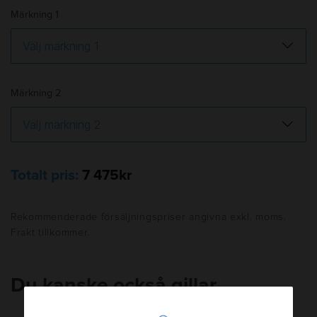
Märkning 1
Märkning 2
Totalt pris:
7 475kr
Rekommenderade försäljningspriser angivna exkl. moms.
Frakt tillkommer.
Du kanske också gillar