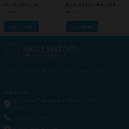
Acroball Metallic
Baron 03 Total Recycled
37.60
kr
11.80
kr
Den
här
Lägg till i offert
Välj alternativ
produkten
har
flera
varianter.
De
olika
alternativen
Kreativitet, kvalitet och över 40 års kunskap av pennor med
kan
tryck
väljas
på
produktsidan
KONTAKTA OSS
Mallslingan 7, Arninge Ind. Område, 187 66 Täby,
Sweden.
+46 8 557 740 00
info@inglisweden.com