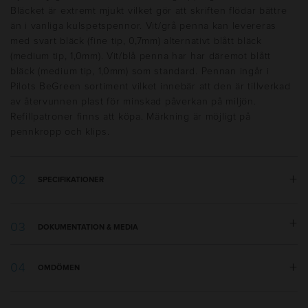
Bläcket är extremt mjukt vilket gör att skriften flödar bättre
än i vanliga kulspetspennor. Vit/grå penna kan levereras
med svart bläck (fine tip, 0,7mm) alternativt blått bläck
(medium tip, 1,0mm). Vit/blå penna har har däremot blått
bläck (medium tip, 1,0mm) som standard. Pennan ingår i
Pilots BeGreen sortiment vilket innebär att den är tillverkad
av återvunnen plast för minskad påverkan på miljön.
Refillpatroner finns att köpa. Märkning är möjligt på
pennkropp och klips.
SPECIFIKATIONER
Vikt:
10 g
DOKUMENTATION & MEDIA
Längd:
143 mm
Tillverkningsland
:
Japan
Säkerhetsdatablad Refill.pdf
Material
:
Återvunnen plast
OMDÖMEN
Utseende
:
Grepp, Solid, Tryckknapp
Skrivtyp
:
Kulspets