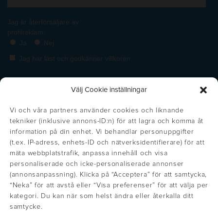
Välj Cookie inställningar
Vi och våra partners använder cookies och liknande
tekniker (inklusive annons-ID:n) för att lagra och komma åt
information på din enhet. Vi behandlar personuppgifter
(t.ex. IP-adress, enhets-ID och nätverksidentifierare) för att
mäta webbplatstrafik, anpassa innehåll och visa
personaliserade och icke-personaliserade annonser
(annonsanpassning). Klicka på “Acceptera” för att samtycka,
https://inglisweden.com/varumarken/maxema/
“Neka” för att avstå eller “Visa preferenser” för att välja per
Get the right price!
Stäng
https://inglisweden.com/varumarken/ingli/
https://inglisweden.com/varumarken/
https://inglisweden.com/va
https://ingliswed
https://inglisweden.com/varumarken/stilolinea/
https:/
kategori. Du kan när som helst ändra eller återkalla ditt
Update your location to see prices in
samtycke.
https://inglisweden.com/hallbarhet/kvalitetsledning-iso-9001/
your local currency