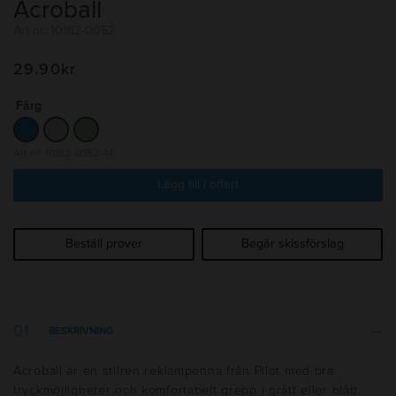
Acroball
Art nr: 10182-0052
29.90
kr
Färg
Art nr: 10182-0052-AF
Lägg till i offert
Beställ prover
Begär skissförslag
BESKRIVNING
Acroball är en stilren reklampenna från Pilot med bra
tryckmöjligheter och komfortabelt grepp i grått eller blått.