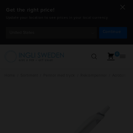
Get the right price!
Update your location to see prices in your local currency
Continue
United States
0
Öppn
Hoppa
navig
till
innehåll
Home
/
Sortiment
/
Pennor med tryck
/
Reklampennor
/
Acroball