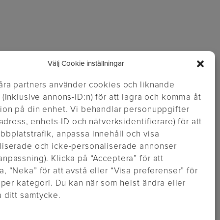
Välj Cookie inställningar
åra partners använder cookies och liknande
 (inklusive annons-ID:n) för att lagra och komma åt
ion på din enhet. Vi behandlar personuppgifter
P-adress, enhets-ID och nätverksidentifierare) för att
bplatstrafik, anpassa innehåll och visa
liserade och icke-personaliserade annonser
npassning). Klicka på “Acceptera” för att
, “Neka” för att avstå eller “Visa preferenser” för
a per kategori. Du kan när som helst ändra eller
a ditt samtycke.
https://inglisweden.com/hallbarhet/kvalitetsledning-iso-9001/
varumarken/parker/
https://inglisweden.com/hallbarhet/vart-miljoarbete-iso-14001/
//inglisweden.com/varumarken/waterman/
https://inglisweden.com/varumarken/montblanc/
n/ballograf/