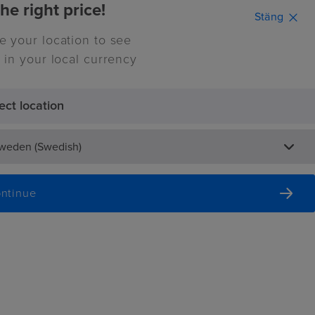
he right price!
Stäng
e your location to see
Continue
 in your local currency
ect location
0
Inspiration
Sweden (Swedish)
ntinue
x
gg till i offert