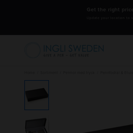
Get the right pric
Update your location to s
Hoppa
till
innehåll
Home
/
Sortiment
/
Pennor med tryck
/
Pennfodral & Etui