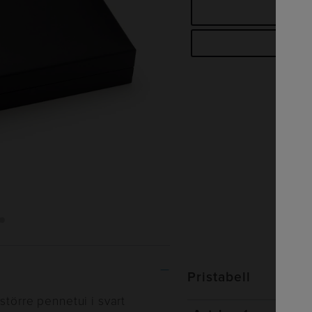
B
Begä
Pristabell
större pennetui i svart