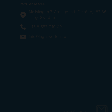
KONTAKTA OSS
Mallslingan 7, Arninge Ind. Område, 187 66
Täby, Sweden.
+46 8 557 740 00
info@inglisweden.com
https://
https://inglisweden.com/va
https://ingliswed