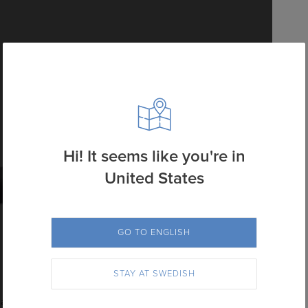
Hi! It seems like you're in
United States
GO TO ENGLISH
Europa
STAY AT SWEDISH
M
Case