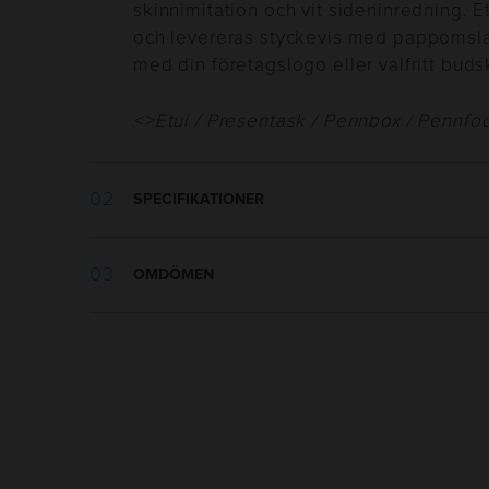
skinnimitation och vit sideninredning. Et
och levereras styckevis med pappomsl
med din företagslogo eller valfritt buds
<>Etui / Presentask / Pennbox / Pennfod
SPECIFIKATIONER
Vikt:
145 g
OMDÖMEN
Längd:
174 mm
Bredd:
101 mm
Höjd:
29 mm
Tillverkningsland
:
Kina
Packning
:
Pappomslag
Min kvantitet
:
1
Leveranstid
:
10-15 arbetsdagar efter 