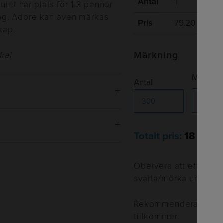
Antal
1
50
uiet har plats för 1-3 pennor
ag. Adore kan även märkas
Pris
79.20
67
kap.
ral
Märkning
Märknin
Antal
Totalt pris:
18 300k
Obervera att ett vitt
svarta/mörka underlag.
Rekommenderade försä
godkänt korrektur
tillkommer.