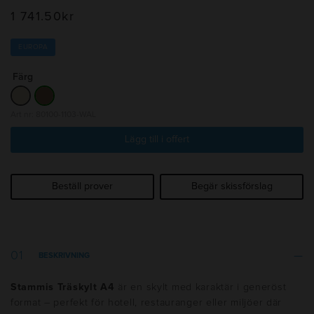
1 741.50
kr
EUROPA
Färg
Art nr: 80100-1103-WAL
Lägg till i offert
Beställ prover
Begär skissförslag
BESKRIVNING
Stammis Träskylt A4
är en skylt med karaktär i generöst
format – perfekt för hotell, restauranger eller miljöer där