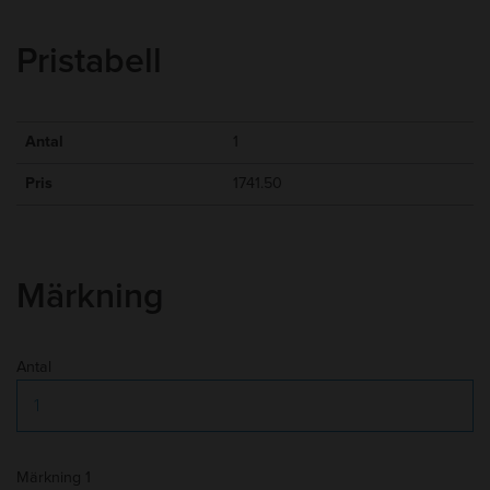
Material
:
Trä
Packning
:
Styckevis
Pristabell
Min kvantitet
:
1
10-15 arbetsdagar efter godkänt
Leveranstid
:
korrektur
Antal
1
Frakt
:
Tillkommer
Pris
1741.50
Märkning
Antal
Märkning 1