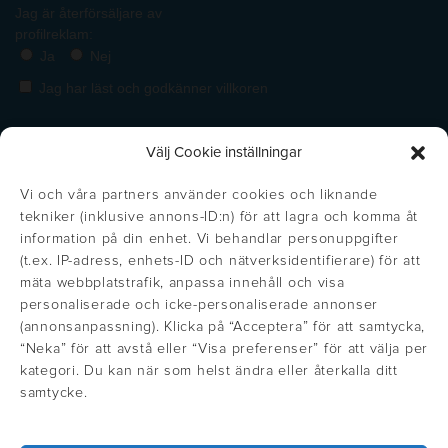
Välj Cookie inställningar
Vi och våra partners använder cookies och liknande
tekniker (inklusive annons-ID:n) för att lagra och komma åt
information på din enhet. Vi behandlar personuppgifter
(t.ex. IP-adress, enhets-ID och nätverksidentifierare) för att
mäta webbplatstrafik, anpassa innehåll och visa
personaliserade och icke-personaliserade annonser
(annonsanpassning). Klicka på “Acceptera” för att samtycka,
https://inglisweden.com/varumarken/maxema/
“Neka” för att avstå eller “Visa preferenser” för att välja per
Get the right price!
Stäng
https://inglisweden.com/varumarken/ingli/
https://inglisweden.com/varumarken/
https://inglisweden.com/va
https://ingliswed
https://inglisweden.com/varumarken/stilolinea/
https:/
kategori. Du kan när som helst ändra eller återkalla ditt
Update your location to see prices in
samtycke.
https://inglisweden.com/hallbarhet/kvalitetsledning-iso-9001/
your local currency
https://inglisweden.com/varumarken/parker/
https://inglisweden.com/hallbarhet/vart-miljoarbete-iso-14001/
https://inglisweden.com/varumarken/fisher-space-pen/
https://inglisweden.com/varumarken/wat
https://inglisweden.com/varum