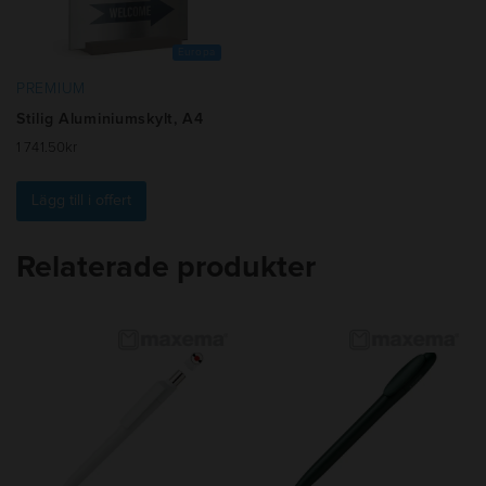
kan
väljas
på
Europa
produktsidan
PREMIUM
Stilig Aluminiumskylt, A4
1 741.50
kr
Lägg till i offert
Relaterade produkter