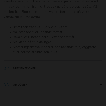
känsla spelar roll. Den matta träytan ger ett varmt naturligt
intryck och lyfter fram ditt budskap på ett elegant sätt. Välj
mellan ljus Björk eller mörk Valnöt beroende på vilken
känsla du vill förmedla.
3mm tjock träskiva i Björk eller Valnöt
Välj stående eller liggande format
Raka eller rundade hörn – efter önskemål!
Märkning på en sida ingår
Monteringsalternativ som dubbelhäftande tejp, väggfäste
eller bordsställ finns som tillval
SPECIFIKATIONER
Bredd:
210 mm
OMDÖMEN
Höjd:
297 mm
Tillverkningsland
:
Sverige
Pappersformat
:
A4
Utseende
:
Rektangulär, Solid