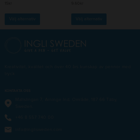
15
kr
9.60
kr
Den
Den
här
här
Välj alternativ
Välj alternativ
produkten
produkten
har
har
flera
flera
varianter.
varianter.
De
De
olika
olika
alternativen
alternativen
Kreativitet, kvalitet och över 40 års kunskap av pennor med
kan
kan
tryck
väljas
väljas
på
på
produktsidan
produktsidan
KONTAKTA OSS
Mallslingan 7, Arninge Ind. Område, 187 66 Täby,
Sweden.
+46 8 557 740 00
info@inglisweden.com