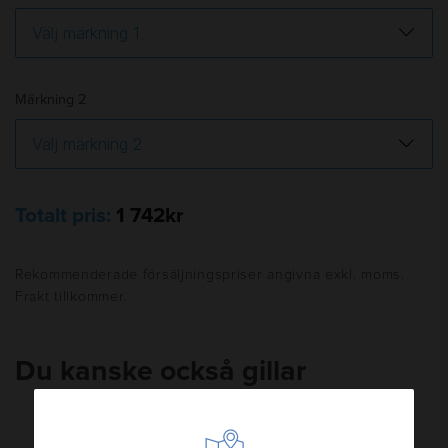
Märkning 2
Totalt pris:
1 742kr
Rekommenderade försäljningspriser angivna exkl. moms.
Frakt tillkommer.
Du kanske också gillar