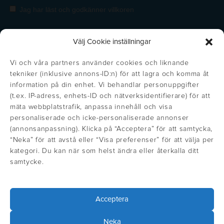
Välj Cookie inställningar
Vi och våra partners använder cookies och liknande
tekniker (inklusive annons-ID:n) för att lagra och komma åt
information på din enhet. Vi behandlar personuppgifter
(t.ex. IP-adress, enhets-ID och nätverksidentifierare) för att
mäta webbplatstrafik, anpassa innehåll och visa
personaliserade och icke-personaliserade annonser
(annonsanpassning). Klicka på “Acceptera” för att samtycka,
https://inglisweden.com/varumarken/maxema/
“Neka” för att avstå eller “Visa preferenser” för att välja per
Get the right price!
Stäng
https://inglisweden.com/varumarken/ingli/
https://inglisweden.com/varumarken/
https://inglisweden.com/va
https://ingliswed
https://inglisweden.com/varumarken/stilolinea/
https:/
kategori. Du kan när som helst ändra eller återkalla ditt
Update your location to see prices in
samtycke.
https://inglisweden.com/hallbarhet/kvalitetsledning-iso-9001/
your local currency
https://inglisweden.com/varumarken/parker/
https://inglisweden.com/hallbarhet/vart-miljoarbete-iso-14001/
https://inglisweden.com/varumarken/fisher-space-pen/
https://inglisweden.com/varumarken/wat
https://inglisweden.com/varum
Acceptera
Select location
Välj land
Neka