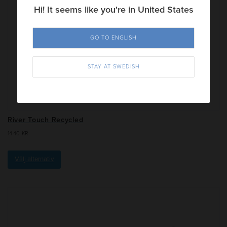
Hi! It seems like you're in United States
GO TO ENGLISH
STAY AT SWEDISH
River Touch Recycled
14.40
KR
Välj alternativ