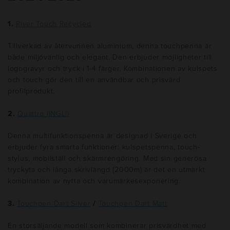
1.
River Touch Recycled
Tillverkad av återvunnen aluminium, denna touchpenna är
både miljövänlig och elegant. Den erbjuder möjligheter till
logogravyr och tryck i 1-4 färger. Kombinationen av kulspets
och touch gör den till en användbar och prisvärd
profilprodukt.
2.
Quattro (INGLI)
Denna multifunktionspenna är designad i Sverige och
erbjuder fyra smarta funktioner: kulspetspenna, touch-
stylus, mobilställ och skärmrengöring. Med sin generösa
tryckyta och långa skrivlängd (2000m) är det en utmärkt
kombination av nytta och varumärkesexponering.
3.
Touchpen Dart Silve
r
/
Touchpen Dart Matt
En storsäljande modell som kombinerar prisvärdhet med