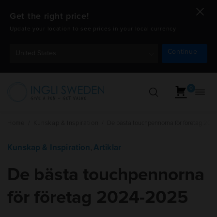
Get the right price!
Update your location to see prices in your local currency
Continue
United States
0
Öppn
Hoppa
navig
till
innehåll
Home
/
Kunskap & Inspiration
/
De bästa touchpennorna för företag 20
Kunskap & Inspiration
Artiklar
,
De bästa touchpennorna
för företag 2024-2025