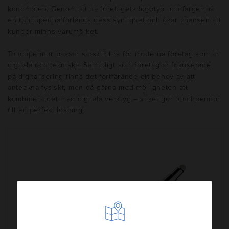
kundmöten. Genom att ha företagets logotyp och färger på
en touchpenna förlängs dess synlighet och ökar chansen att
kunder minns varumärket.
Touchpennor passar särskilt bra för moderna företag som är
digitala och tekniska. Samtidigt som företag är fokuserade
på digitalisering finns det fortfarande ett behov av att
anteckna fysiskt, men då gärna med möjligheten att
kombinera det med digitala verktyg – vilket gör touchpennor
till en perfekt lösning!