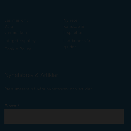
Läs mer om:
Nyheter
Våra
Kunskap &
varumärken
Inspiration
Integritetspolicy
Ladda ner våra
guider
Cookie Policy
Nyhetsbrev & Artiklar
Prenumerera på våra nyhetsbrev och artiklar