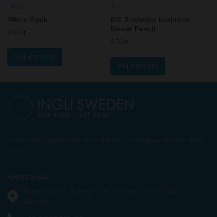
INGLI
BIC
1More Opak
BIC Evolution Ecolution
Eraser Pencil
4.90
kr
9.32
kr
Den
Den
här
Välj alternativ
här
produkten
Välj alternativ
produkten
har
har
flera
flera
varianter.
varianter.
De
De
olika
olika
alternativen
alternativen
kan
Kreativitet, kvalitet och över 40 års kunskap av pennor med
kan
väljas
tryck
väljas
på
på
produktsidan
produktsidan
KONTAKTA OSS
Mallslingan 7, Arninge Ind. Område, 187 66 Täby,
Sweden.