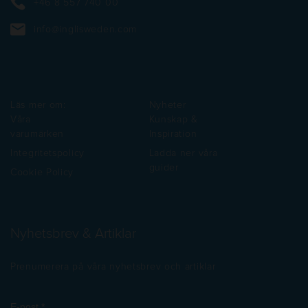
+46 8 557 740 00
info@inglisweden.com
Läs mer om:
Nyheter
Våra
Kunskap &
varumärken
Inspiration
Integritetspolicy
Ladda ner våra
guider
Cookie Policy
Nyhetsbrev & Artiklar
Prenumerera på våra nyhetsbrev och artiklar