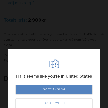
Totalt pris:
2 900kr
Obervera att ett vitt undertryck kan behövas för PMS-färg på
svarta/mörka underlag. Detta debiteras då som 1/2 tryck
extra.
Rekommenderade försäljningspriser angivna exkl. moms.
Frakt tillkommer.
Hi! It seems like you're in United States
Du kanske också gillar
GO TO ENGLISH
STAY AT SWEDISH