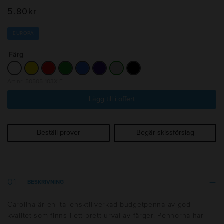
5.80
kr
EUROPA
Färg
Art nr: 50505-103X-F
Lägg till i offert
Beställ prover
Begär skissförslag
BESKRIVNING
Carolina är en italiensktillverkad budgetpenna av god
kvalitet som finns i ett brett urval av färger. Pennorna har