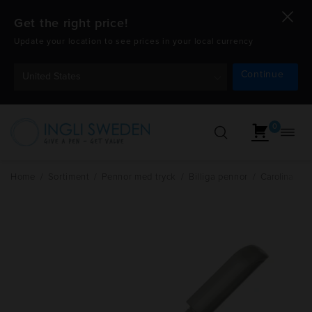
Get the right price!
Update your location to see prices in your local currency
Continue
United States
0
Öppn
Hoppa
navig
till
innehåll
Home
/
Sortiment
/
Pennor med tryck
/
Billiga pennor
/
Carolina