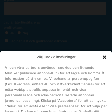
Välj Cookie inställningar
Vi och våra partners använder cookies och liknande
tekniker (inklusive annons-ID:n) för att lagra och komma åt
information på din enhet. Vi behandlar personuppgifter
(t.ex. IP-adress, enhets-ID och nätverksidentifierare) för att
mäta webbplatstrafik, anpassa innehåll och visa
personaliserade och icke-personaliserade annonser
(annonsanpassning). Klicka på “Acceptera” för att samtycka,
https://inglisweden.com/varumarken/maxema/
“Neka” för att avstå eller “Visa preferenser” för att välja per
Get the right price!
Stäng
https://inglisweden.com/varumarken/ingli/
https://inglisweden.com/varumarken/
https://inglisweden.com/va
https://ingliswed
https://inglisweden.com/varumarken/stilolinea/
https:/
kategori. Du kan när som helst ändra eller återkalla ditt