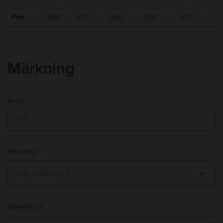
korrektur
Frakt
:
Tillkommer
Pris
5.80
5.70
5.50
5.10
4.70
Märkning
Antal
Märkning 1
Märkning 2