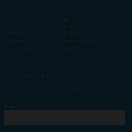
Läs mer om:
Nyheter
Våra
Kunskap &
varumärken
Inspiration
Integritetspolicy
Ladda ner våra
guider
Cookie Policy
Nyhetsbrev & Artiklar
Prenumerera på våra nyhetsbrev och artiklar