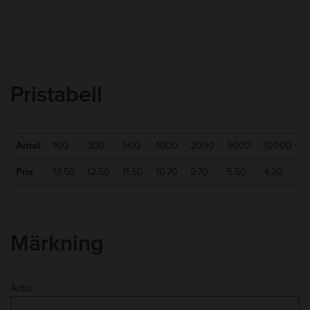
Bredd:
60 mm
Min kvantitet
:
100
Pristabell
Antal
100
300
500
1000
2000
5000
10000
Pris
13.50
12.50
11.50
10.70
9.70
5.50
4.20
Märkning
Antal