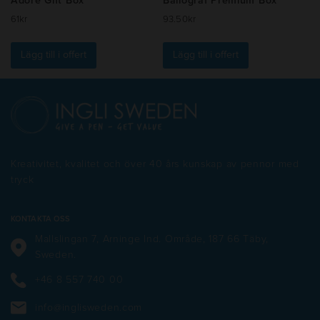
Adore Gift Box
Ballograf Premium Box
61
kr
93.50
kr
Lägg till i offert
Lägg till i offert
Kreativitet, kvalitet och över 40 års kunskap av pennor med
tryck
KONTAKTA OSS
Mallslingan 7, Arninge Ind. Område, 187 66 Täby,
Sweden.
+46 8 557 740 00
info@inglisweden.com