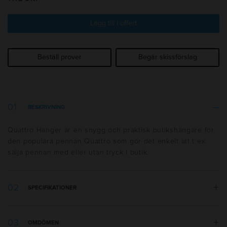
Lägg till i offert
Beställ prover
Begär skissförslag
BESKRIVNING
Quattro Hanger är en snygg och praktisk butikshängare för
den populära pennan Quattro som gör det enkelt att t ex.
sälja pennan med eller utan tryck i butik.
SPECIFIKATIONER
Vikt:
6 g
OMDÖMEN
Längd:
210 mm