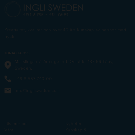
flera
flera
varianter.
varianter.
De
De
olika
olika
alternativen
alternativen
Kreativitet, kvalitet och över 40 års kunskap av pennor med
kan
kan
tryck
väljas
väljas
på
på
produktsidan
produktsidan
KONTAKTA OSS
Mallslingan 7, Arninge Ind. Område, 187 66 Täby,
Sweden.
+46 8 557 740 00
info@inglisweden.com
Läs mer om:
Nyheter
Våra
Kunskap &