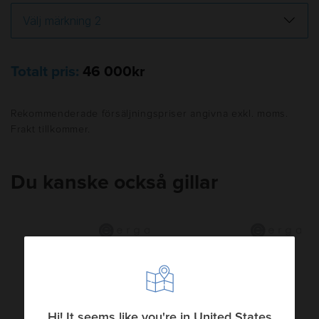
Totalt pris:
46 000kr
Rekommenderade försäljningspriser angivna exkl. moms.
Frakt tillkommer.
Du kanske också gillar
Hi! It seems like you're in United States