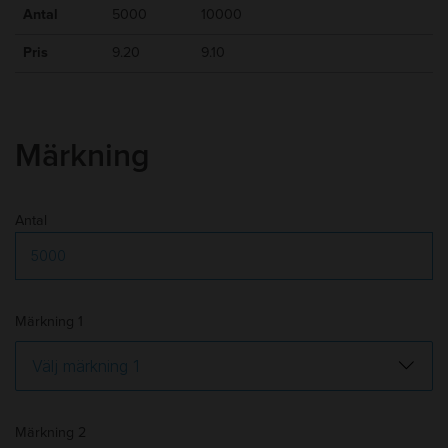
15-20 arbetsdagar efter godkänt
Leveranstid
:
Antal
5000
10000
korrektur
Frakt
:
Tillkommer
Pris
9.20
9.10
Märkning
Antal
Märkning 1
Märkning 2