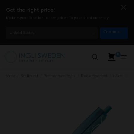
Get the right price!
Update your location to see prices in your local currency
Continue
United States
0
Öppn
Hoppa
navig
till
innehåll
Home
/
Sortiment
/
Pennor med tryck
/
Reklampennor
/
e-Venti Soft