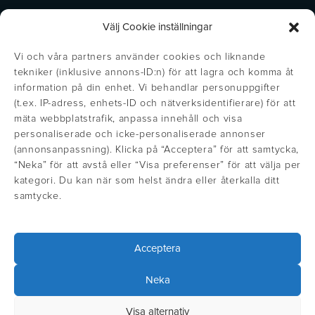
Välj Cookie inställningar
Vi och våra partners använder cookies och liknande
tekniker (inklusive annons-ID:n) för att lagra och komma åt
information på din enhet. Vi behandlar personuppgifter
(t.ex. IP-adress, enhets-ID och nätverksidentifierare) för att
mäta webbplatstrafik, anpassa innehåll och visa
personaliserade och icke-personaliserade annonser
(annonsanpassning). Klicka på “Acceptera” för att samtycka,
https://inglisweden.com/varumarken/maxema/
“Neka” för att avstå eller “Visa preferenser” för att välja per
Get the right price!
Stäng
https://inglisweden.com/varumarken/ingli/
https://inglisweden.com/varumarken/
https://inglisweden.com/va
https://ingliswed
https://inglisweden.com/varumarken/stilolinea/
https:/
kategori. Du kan när som helst ändra eller återkalla ditt
Update your location to see prices in
samtycke.
https://inglisweden.com/hallbarhet/kvalitetsledning-iso-9001/
your local currency
https://inglisweden.com/varumarken/parker/
https://inglisweden.com/hallbarhet/vart-miljoarbete-iso-14001/
https://inglisweden.com/varumarken/fisher-space-pen/
https://inglisweden.com/varumarken/wat
https://inglisweden.com/varum
Acceptera
Select location
Välj land
Neka
IngliSweden (Swedish)
Privacy Policy
Visa alternativ