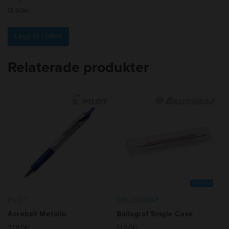
12.90
kr
Lägg till i offert
Relaterade produkter
Europa
PILOT
BALLOGRAF
Acroball Metallic
Ballograf Single Case
37.60
kr
13.50
kr