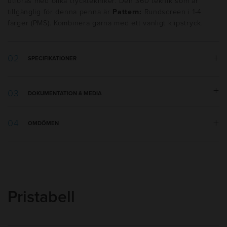
utföras med olika trycktekniker. Den 360 teknik som är
tillgänglig för denna penna är
Pattern:
Rundscreen i 1-4
färger (PMS). Kombinera gärna med ett vanligt klipstryck.
SPECIFIKATIONER
Vikt:
9 g
DOKUMENTATION & MEDIA
Längd:
140 mm
Tillverkningsland
:
Italien
Tryckmall.pdf
Utseende
:
Gummerad, Solid, Tryckknapp
OMDÖMEN
Skrivtyp
:
Kulspets
Refill
:
1,0mm Plastic Slim BP
Bläckfärg
:
Blå
Bläcktyp
:
Dokumentäkta (ISO 12757-2), Standard
Skrivlängd
:
2000m
Pristabell
Packning
:
100st i kartong
Min kvantitet
:
5000