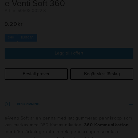
e-Venti Soft 360
Art nr: 50508-0022-X
9.20
kr
360
EUROPA
Lägg till i offert
Beställ prover
Begär skissförslag
BESKRIVNING
e-Venti Soft är en penna med lätt gummerad pennkropp som
kan märkas med 360 Kommunikation.
360 Kommunikation
innebär märkning runt om hela pennkroppen som kan