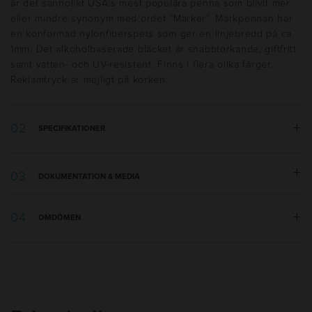
är det sannolikt USA:s mest populära penna som blivit mer
eller mindre synonym med ordet ”Marker”. Märkpennan har
en konformad nylonfiberspets som ger en linjebredd på ca
1mm. Det alkoholbaserade bläcket är snabbtorkande, giftfritt
samt vatten- och UV-resistent. Finns i flera olika färger.
Reklamtryck är möjligt på korken.
SPECIFIKATIONER
Vikt:
9 g
DOKUMENTATION & MEDIA
Längd:
137 mm
Tillverkningsland
:
USA
Tryckmall.pdf
Utseende
:
Solid
OMDÖMEN
Skrivtyp
:
Marker
Refill
:
Special, linjebredd 1,1mm
Bläckfärg
:
Blå, Grön, Röd, Svart
Bläcktyp
:
Permanent bläck
Packning
:
50-100st i påse