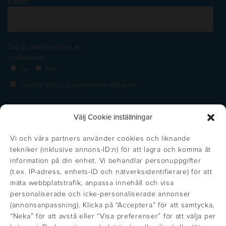
Välj Cookie inställningar
Vi och våra partners använder cookies och liknande
tekniker (inklusive annons-ID:n) för att lagra och komma åt
information på din enhet. Vi behandlar personuppgifter
(t.ex. IP-adress, enhets-ID och nätverksidentifierare) för att
mäta webbplatstrafik, anpassa innehåll och visa
personaliserade och icke-personaliserade annonser
(annonsanpassning). Klicka på “Acceptera” för att samtycka,
https://inglisweden.com/varumarken/maxema/
“Neka” för att avstå eller “Visa preferenser” för att välja per
Get the right price!
Stäng
https://inglisweden.com/varumarken/ingli/
https://inglisweden.com/varumarken/
https://inglisweden.com/va
https://ingliswed
https://inglisweden.com/varumarken/stilolinea/
https:/