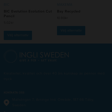
produktsidan
produktsidan
BIC
MAXEMA
BIC Evolution Ecolution Cut
Bay Recycled
Pencil
10.90
kr
5.02
kr
Den
Den
här
Välj alternativ
här
produkten
Välj alternativ
produkten
har
har
flera
flera
varianter.
varianter.
De
De
olika
olika
alternativen
alternativen
kan
Kreativitet, kvalitet och över 40 års kunskap av pennor med
kan
väljas
tryck
väljas
på
på
produktsidan
produktsidan
KONTAKTA OSS
Mallslingan 7, Arninge Ind. Område, 187 66 Täby,
Sweden.