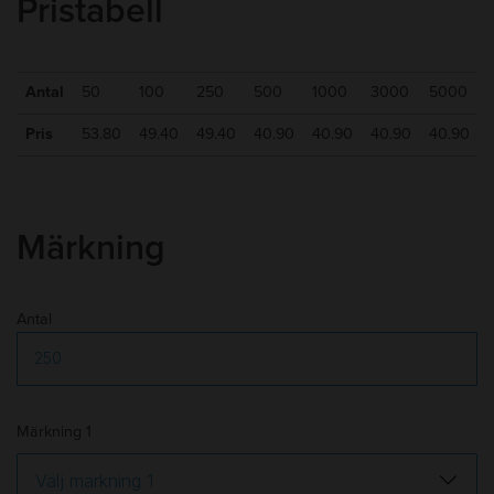
Pristabell
Min kvantitet
:
50
10-15 arbetsdagar efter godkänt
Leveranstid
:
korrektur
Antal
50
100
250
500
1000
3000
5000
Frakt
:
Tillkommer
Pris
53.80
49.40
49.40
40.90
40.90
40.90
40.90
Märkning
Antal
Märkning 1