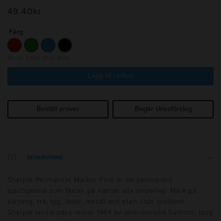
49.40
kr
Färg
Art nr: 10192-3034-BÖB
Lägg till i offert
Beställ prover
Begär skissförslag
BESKRIVNING
Sharpie Permanent Marker Fine är en permanent
tuschpenna som fäster på nästan alla underlag. Märk på
kartong, trä, tyg, läder, metall och sten utan problem.
Sharpie lanserades redan 1964 av amerikanska Sanford. Idag