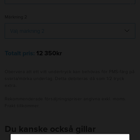
Märkning 2
Totalt pris:
12 350kr
Obervera att ett vitt undertryck kan behövas för PMS-färg på
svarta/mörka underlag. Detta debiteras då som 1/2 tryck
extra.
Rekommenderade försäljningspriser angivna exkl. moms.
Frakt tillkommer.
Du kanske också gillar