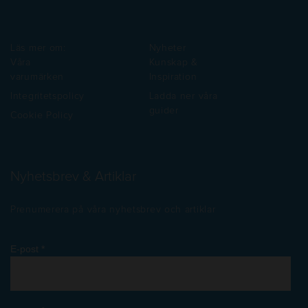
Läs mer om:
Nyheter
Våra
Kunskap &
varumärken
Inspiration
Integritetspolicy
Ladda ner våra
guider
Cookie Policy
Nyhetsbrev & Artiklar
Prenumerera på våra nyhetsbrev och artiklar