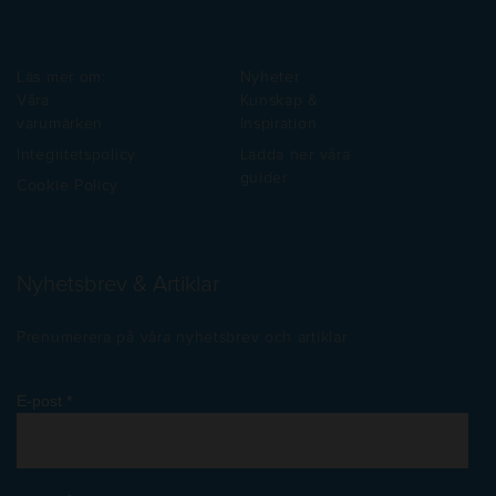
Läs mer om:
Nyheter
Våra
Kunskap &
varumärken
Inspiration
Integritetspolicy
Ladda ner våra
guider
Cookie Policy
Nyhetsbrev & Artiklar
Prenumerera på våra nyhetsbrev och artiklar