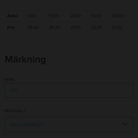
Min kvantitet
:
500
10-15 arbetsdagar efter godkänt
Leveranstid
:
Antal
500
1000
2000
5000
10000
korrektur
Frakt
:
Tillkommer
Pris
28.40
26.20
24.70
22.70
21.50
Märkning
Antal
Märkning 1