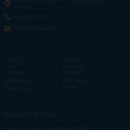
Mallslingan 7, Arninge Ind. Område, 187 66 Täby,
Sweden.
+46 8 557 740 00
info@inglisweden.com
Läs mer om:
Nyheter
Våra
Kunskap &
varumärken
Inspiration
Integritetspolicy
Ladda ner våra
guider
Cookie Policy
Nyhetsbrev & Artiklar
Prenumerera på våra nyhetsbrev och artiklar