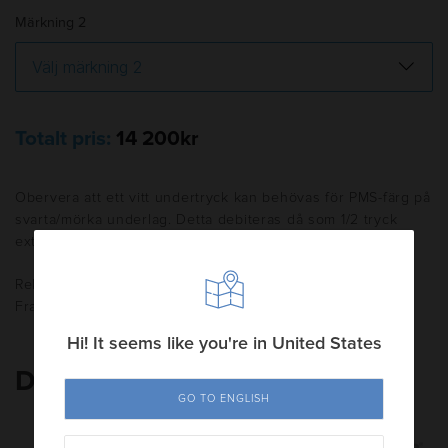
Märkning 2
Totalt pris:
14 200kr
Obervera att ett vitt undertryck kan behövas för PMS-färg på
svarta/mörka underlag. Detta debiteras då som 1/2 tryck
extra.
Rekommenderade försäljningspriser angivna exkl. moms.
Frakt tillkommer.
Hi! It seems like you're in United States
Du kanske också gillar
GO TO ENGLISH