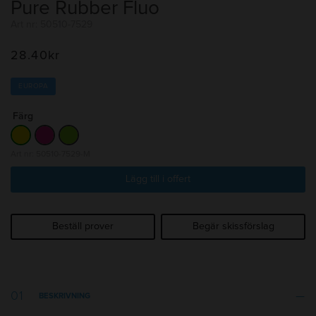
Pure Rubber Fluo
Art nr: 50510-7529
28.40
kr
EUROPA
Färg
Art nr: 50510-7529-M
Lägg till i offert
Beställ prover
Begär skissförslag
BESKRIVNING