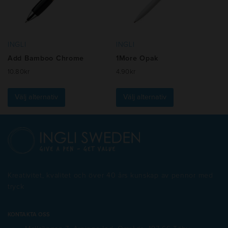
kan
väljas
väljas
på
på
produktsidan
produktsidan
INGLI
INGLI
Add Bamboo Chrome
1More Opak
10.80
kr
4.90
kr
Den
Den
här
här
Välj alternativ
Välj alternativ
produkten
produkten
har
har
flera
flera
varianter.
varianter.
De
De
olika
olika
alternativen
alternativen
Kreativitet, kvalitet och över 40 års kunskap av pennor med
kan
kan
tryck
väljas
väljas
på
på
produktsidan
produktsidan
KONTAKTA OSS