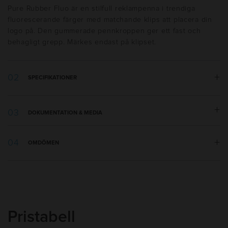
Pure Rubber Fluo är en stilfull reklampenna i trendiga
fluorescerande färger med matchande klips att placera din
logo på. Den gummerade pennkroppen ger ett fast och
behagligt grepp. Märkes endast på klipset.
SPECIFIKATIONER
Vikt:
12 g
DOKUMENTATION & MEDIA
Längd:
143 mm
Tillverkningsland
:
Italien
Materialspecifikation.pdf
Utseende
:
Gummerad, Vridmekanism
OMDÖMEN
Tryckmall.pdf
Skrivtyp
:
Kulspets
Refill
:
1,0mm Plastic Jumbo BP
Bläckfärg
:
Blå
Bläcktyp
:
Dokumentäkta (ISO 12757-2), Standard
Skrivlängd
:
2500m
Pristabell
Packning
:
50st i kartong