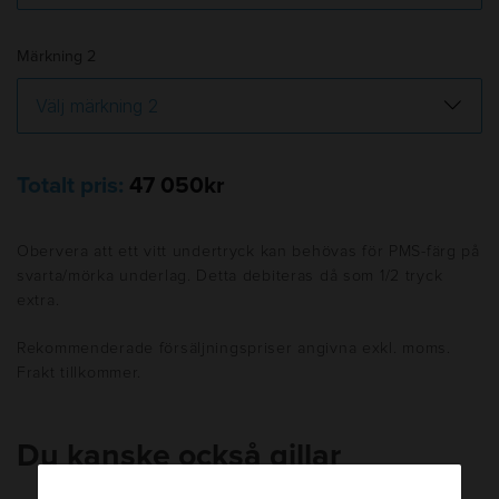
Märkning 2
Totalt pris:
47 050kr
Obervera att ett vitt undertryck kan behövas för PMS-färg på
svarta/mörka underlag. Detta debiteras då som 1/2 tryck
extra.
Rekommenderade försäljningspriser angivna exkl. moms.
Frakt tillkommer.
Du kanske också gillar