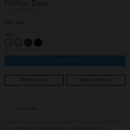
FriXion Zone
Art nr: 10182-6692
188.20
kr
Färg
Art nr: 10182-6692-FFÖ
Lägg till i offert
Beställ prover
Begär skissförslag
BESKRIVNING
FriXion Zone är en ny pennmodell i Pilots populära FriXion-
serie. Pennan har matt ytfinish i stilrena färger, lätt