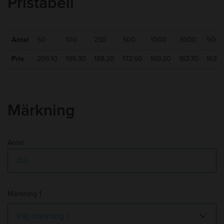
Pristabell
Bläcktyp
:
Suddbart bläck
Skrivlängd
:
350m
Min kvantitet
:
50
Antal
50
100
250
500
1000
3000
5000
10-15 arbetsdagar efter godkänt
Leveranstid
:
Pris
206.10
199.30
188.20
172.60
169.30
163.70
163.7
korrektur
Frakt
:
Tillkommer
Märkning
Antal
Märkning 1