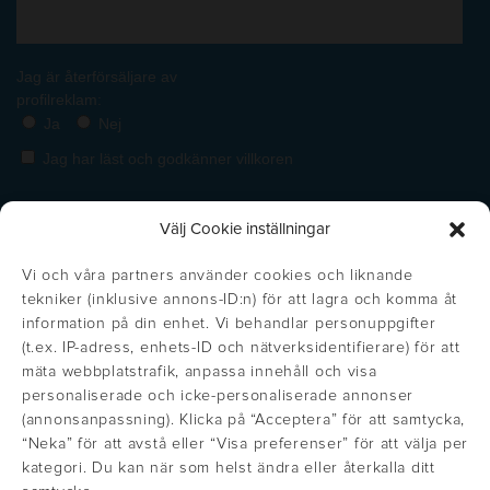
Välj Cookie inställningar
Vi och våra partners använder cookies och liknande
tekniker (inklusive annons-ID:n) för att lagra och komma åt
information på din enhet. Vi behandlar personuppgifter
(t.ex. IP-adress, enhets-ID och nätverksidentifierare) för att
mäta webbplatstrafik, anpassa innehåll och visa
personaliserade och icke-personaliserade annonser
(annonsanpassning). Klicka på “Acceptera” för att samtycka,
https://inglisweden.com/varumarken/maxema/
“Neka” för att avstå eller “Visa preferenser” för att välja per
Get the right price!
Stäng
https://inglisweden.com/varumarken/ingli/
https://inglisweden.com/varumarken/
https://inglisweden.com/va
https://ingliswed
https://inglisweden.com/varumarken/stilolinea/
https:/
kategori. Du kan när som helst ändra eller återkalla ditt
Update your location to see prices in