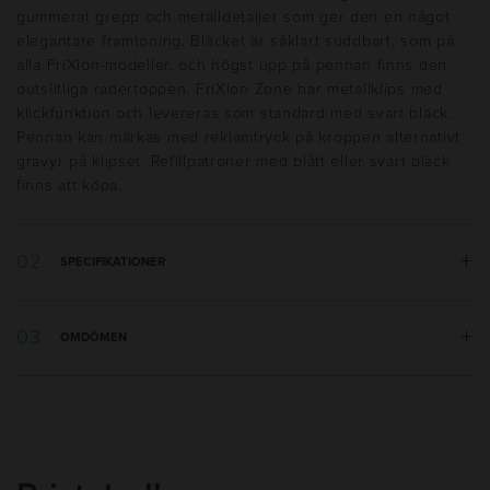
gummerat grepp och metalldetaljer som ger den en något
elegantare framtoning. Bläcket är såklart suddbart, som på
alla FriXion-modeller, och högst upp på pennan finns den
outslitliga radertoppen. FriXion Zone har metallklips med
klickfunktion och levereras som standard med svart bläck.
Pennan kan märkas med reklamtryck på kroppen alternativt
gravyr på klipset. Refillpatroner med blått eller svart bläck
finns att köpa.
SPECIFIKATIONER
Vikt:
14 g
OMDÖMEN
Längd:
150 mm
Tillverkningsland
:
Japan
Utseende
:
Grepp, Metallklips, Solid
Skrivtyp
:
Rollerball
Refill
:
0,7mm FriXion Metal Rollerball
Bläckfärg
:
Svart