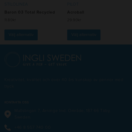
STILOLINEA
PILOT
Baron 03 Total Recycled
Acroball
11.80
kr
29.90
kr
Den
Den
här
här
Välj alternativ
Välj alternativ
produkten
produkten
har
har
flera
flera
varianter.
varianter.
De
De
olika
olika
alternativen
alternativen
Kreativitet, kvalitet och över 40 års kunskap av pennor med
kan
kan
tryck
väljas
väljas
på
på
produktsidan
produktsidan
KONTAKTA OSS
Mallslingan 7, Arninge Ind. Område, 187 66 Täby,
Sweden.
+46 8 557 740 00