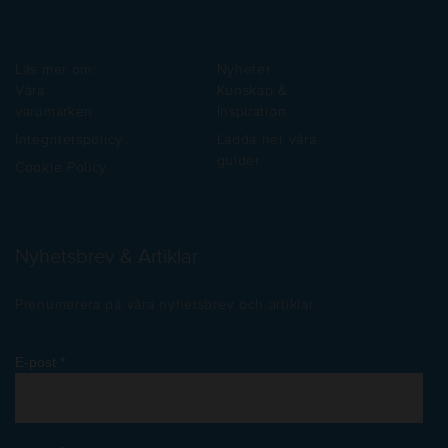
Läs mer om:
Nyheter
Våra
Kunskap &
varumärken
Inspiration
Integritetspolicy
Ladda ner våra
guider
Cookie Policy
Nyhetsbrev & Artiklar
Prenumerera på våra nyhetsbrev och artiklar