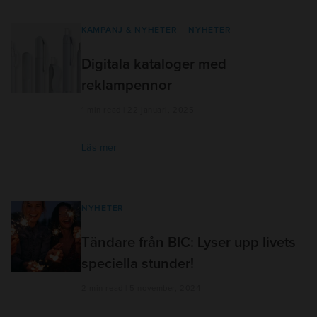
KAMPANJ & NYHETER
NYHETER
Digitala kataloger med
reklampennor
1 min read | 22 januari, 2025
Läs mer
NYHETER
Tändare från BIC: Lyser upp livets
speciella stunder!
2 min read | 5 november, 2024