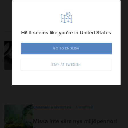
2 min read | 18 mars, 2024
Läs mer
Hi! It seems like you're in United States
KAMPANJ & NYHETER
NYHETER
GO TO ENGLISH
Reklampennor 2021: Nyheter
STAY AT SWEDISH
1 min read | 21 januari, 2021
Läs mer
KAMPANJ & NYHETER
NYHETER
Missa inte våra nya miljöpennor!